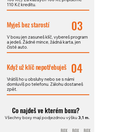
110 Kč kreditu.
03
Myješ bez starostí
V boxu jen zasuneš klíč, vybereš program
a jedeš. Žádné mince, žádná karta, jen
čisté auto.
04
Když už klíč nepotřebuješ
Vrátíš ho u obsluhy nebo se s námi
domluvíš po telefonu. Zálohu dostaneš
zpět.
Co najdeš ve kterém boxu?
Všechny boxy mají podjezdnou výšku
3,1 m.
BOX
BOX
BOX