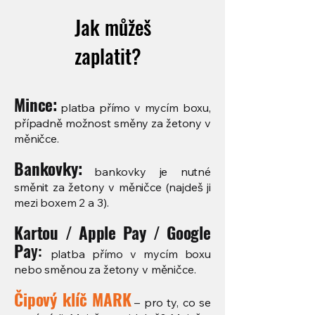
Jak můžeš
zaplatit?
Mince:
platba přímo v mycím boxu,
případně možnost směny za žetony v
měničce.
Bankovky:
bankovky je nutné
směnit za žetony v měničce (najdeš ji
mezi boxem 2 a 3).
Kartou / Apple Pay / Google
Pa
y:
platba přímo v mycím boxu
nebo směnou za žetony v měničce.
Čipový klíč MARK
– pro ty, co se