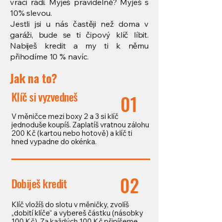
vrací rádi. Myješ pravidelně? Myješ s
10% slevou.
Jestli jsi u nás častěji než doma v
garáži, bude se ti čipový klíč líbit.
Nabiješ kredit a my ti k němu
přihodíme 10 % navíc.
Jak na to?
Klíč si vyzvedneš
01
V měničce mezi boxy 2 a 3 si klíč
jednoduše koupíš. Zaplatíš vratnou zálohu
200 Kč (kartou nebo hotově) a klíč ti
hned vypadne do okénka.
02
Dobiješ kredit
Klíč vložíš do slotu v měničky, zvolíš
„dobití klíče“ a vybereš částku (násobky
100 Kč). Za každých 100 Kč připíšeme