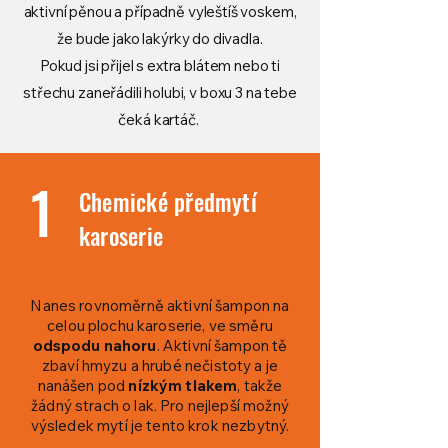
aktivní pěnou a případně vyleštíš voskem,
že bude jako lakýrky do divadla.
Pokud jsi přijel s extra blátem nebo ti
střechu zaneřádili holubi, v boxu 3 na tebe
čeká kartáč.
1
Chemické předmytí
karoserie
Nanes rovnoměrně aktivní šampon na
celou plochu karoserie, ve směru
odspodu nahoru
. Aktivní šampon tě
zbaví hmyzu a hrubé nečistoty a je
nanášen pod
nízkým tlakem
, takže
žádný strach o lak. Pro nejlepší možný
výsledek mytí je tento krok nezbytný.