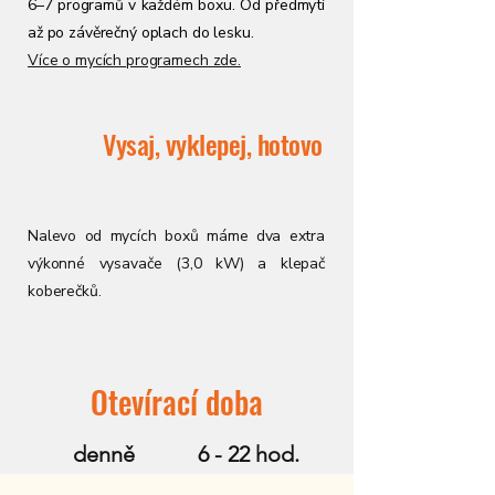
6–7 programů v každém boxu. Od předmytí
až po závěrečný oplach do lesku.
Více o mycích programech zde.
Vysaj, vyklepej, hotovo
Nalevo od mycích boxů máme dva extra
výkonné vysavače (3,0 kW) a klepač
koberečků.
Otevírací doba
denně
6 - 22 hod.