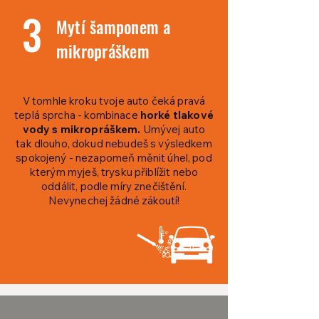
3
Mytí šamponem a
mikropráškem
V tomhle kroku tvoje auto čeká pravá
teplá sprcha - kombinace
horké tlakové
vody s mikropráškem.
Umývej auto
tak dlouho, dokud nebudeš s výsledkem
spokojený - nezapomeň měnit úhel, pod
kterým myješ, trysku přiblížit nebo
oddálit, podle míry znečištění.
Nevynechej žádné zákoutí!