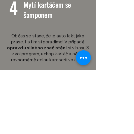
4
Mytí kartáčem se
šamponem
Občas se stane, že je auto fakt jako
prase. I s tím si poradíme! V případě
opravdu silného znečistění
si v boxu 3
zvol program, uchop kartáč a očisti
rovnoměrně celou karoserii vozidla.
5
Oplach čistou vodou