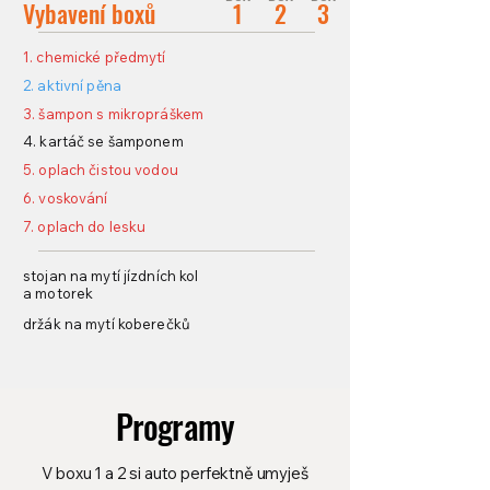
Vybavení boxů
1
2
3
1. chemické předmytí
2. aktivní pěna
3. šampon s mikropráškem
4. kartáč se šamponem
5. oplach čistou vodou
6. voskování
7. oplach do lesku
stojan na mytí jízdních kol
a motorek
držák na mytí koberečků
Programy
V boxu 1 a 2 si auto perfektně umyješ