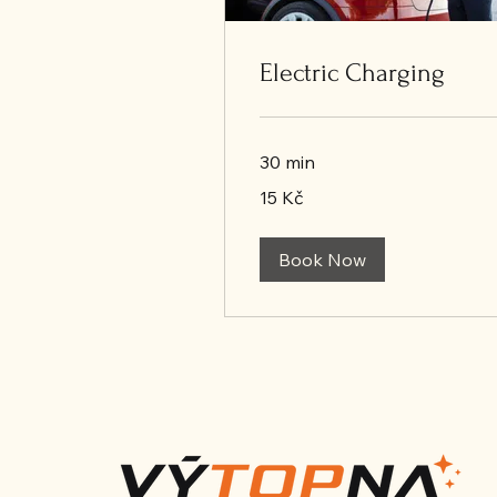
Electric Charging
30 min
15
15 Kč
českých
korun
Book Now