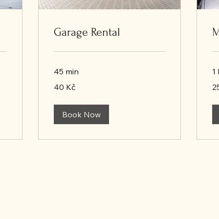
Garage Rental
M
45 min
1 
40
25
40 Kč
2
českých
če
korun
ko
Book Now